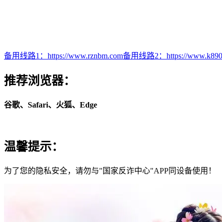
备用线路
1
：
https://www.rznbm.com
备用线路
2
：
https://www.k89
推荐浏览器：
谷歌、Safari、火狐、Edge
温馨提示：
为了您的隐私安全，请勿与"国家反诈中心"APP同设备使用！