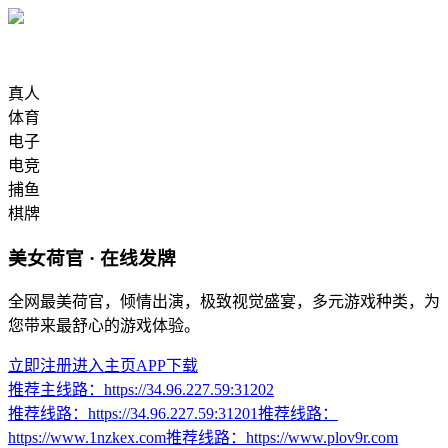
真人
体育
电子
电竞
捕鱼
棋牌
美女荷官 · 在线发牌
全网最美荷官，倾情出演，极致视觉盛宴，多元游戏种类，为
您带来最舒心的游戏体验。
立即注册
进入主页
APP下载
推荐主线路：
https://34.96.227.59:31202
推荐线路：
https://34.96.227.59:31201
推荐线路：
https://www.1nzkex.com
推荐线路：
https://www.plov9r.com