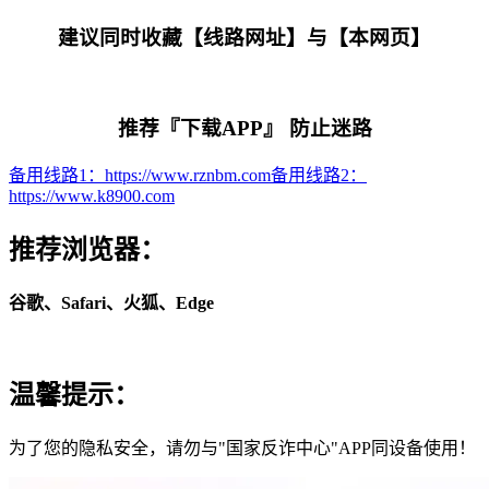
建议同时收藏【线路网址】与【本网页】
推荐『下载APP』 防止迷路
备用线路
1
：
https://www.rznbm.com
备用线路
2
：
https://www.k8900.com
推荐浏览器：
谷歌、Safari、火狐、Edge
温馨提示：
为了您的隐私安全，请勿与"国家反诈中心"APP同设备使用！