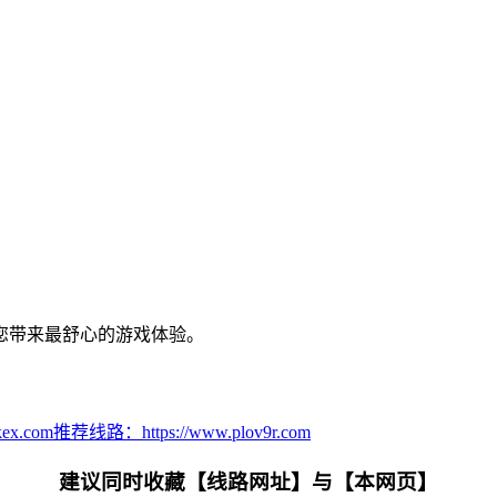
您带来最舒心的游戏体验。
kex.com
推荐线路：
https://www.plov9r.com
建议同时收藏【线路网址】与【本网页】