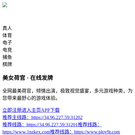
真人
体育
电子
电竞
捕鱼
棋牌
美女荷官 · 在线发牌
全网最美荷官，倾情出演，极致视觉盛宴，多元游戏种类，为
您带来最舒心的游戏体验。
立即注册
进入主页
APP下载
推荐主线路：
https://34.96.227.59:31202
推荐线路：
https://34.96.227.59:31201
推荐线路：
https://www.1nzkex.com
推荐线路：
https://www.plov9r.com