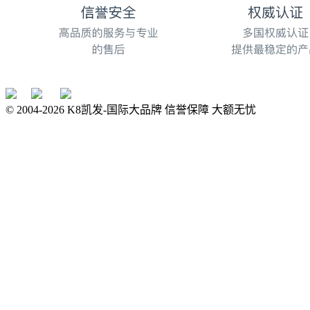
© 2004-
2026
K8凯发-国际大品牌 信誉保障 大额无忧