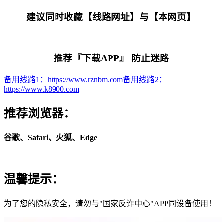
建议同时收藏【线路网址】与【本网页】
推荐『下载APP』 防止迷路
备用线路
1
：
https://www.rznbm.com
备用线路
2
：
https://www.k8900.com
推荐浏览器：
谷歌、Safari、火狐、Edge
温馨提示：
为了您的隐私安全，请勿与"国家反诈中心"APP同设备使用！