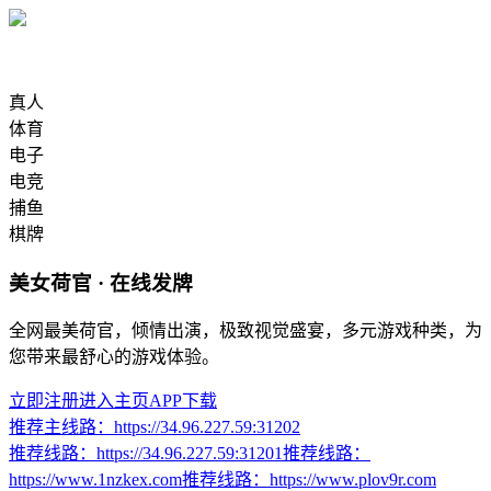
真人
体育
电子
电竞
捕鱼
棋牌
美女荷官 · 在线发牌
全网最美荷官，倾情出演，极致视觉盛宴，多元游戏种类，为
您带来最舒心的游戏体验。
立即注册
进入主页
APP下载
推荐主线路：
https://34.96.227.59:31202
推荐线路：
https://34.96.227.59:31201
推荐线路：
https://www.1nzkex.com
推荐线路：
https://www.plov9r.com