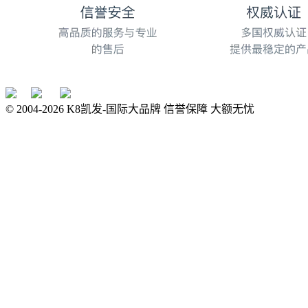
© 2004-
2026
K8凯发-国际大品牌 信誉保障 大额无忧